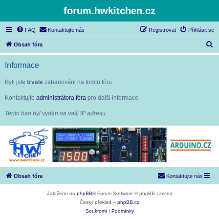
forum.hwkitchen.cz
FAQ
Kontaktujte nás
Registrovat
Přihlásit se
H
Obsah fóra
l
Informace
e
d
Byli jste
trvale
zabanováni na tomto fóru.
a
Kontaktujte
administrátora fóra
pro další informace.
t
Tento ban byl vydán na vaši IP adresu.
Obsah fóra
Kontaktujte nás
Založeno na
phpBB
® Forum Software © phpBB Limited
Český překlad –
phpBB.cz
Soukromí
|
Podmínky