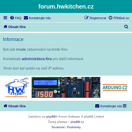
forum.hwkitchen.cz
FAQ
Kontaktujte nás
Registrovat
Přihlásit se
H
Obsah fóra
l
Informace
e
d
Byli jste
trvale
zabanováni na tomto fóru.
a
Kontaktujte
administrátora fóra
pro další informace.
t
Tento ban byl vydán na vaši IP adresu.
Obsah fóra
Kontaktujte nás
Založeno na
phpBB
® Forum Software © phpBB Limited
Český překlad –
phpBB.cz
Soukromí
|
Podmínky