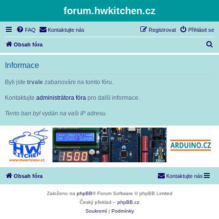
forum.hwkitchen.cz
FAQ
Kontaktujte nás
Registrovat
Přihlásit se
H
Obsah fóra
l
Informace
e
d
Byli jste
trvale
zabanováni na tomto fóru.
a
Kontaktujte
administrátora fóra
pro další informace.
t
Tento ban byl vydán na vaši IP adresu.
Obsah fóra
Kontaktujte nás
Založeno na
phpBB
® Forum Software © phpBB Limited
Český překlad –
phpBB.cz
Soukromí
|
Podmínky