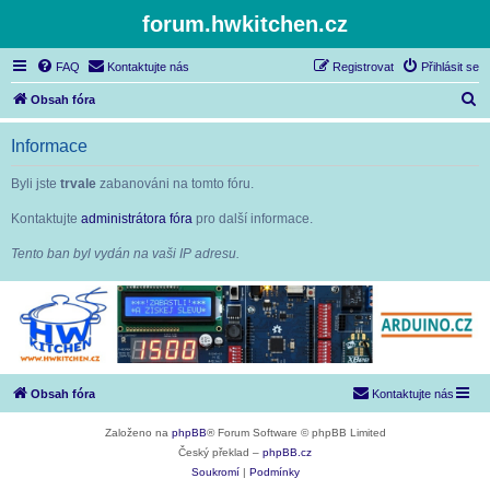
forum.hwkitchen.cz
FAQ
Kontaktujte nás
Registrovat
Přihlásit se
H
Obsah fóra
l
Informace
e
d
Byli jste
trvale
zabanováni na tomto fóru.
a
Kontaktujte
administrátora fóra
pro další informace.
t
Tento ban byl vydán na vaši IP adresu.
Obsah fóra
Kontaktujte nás
Založeno na
phpBB
® Forum Software © phpBB Limited
Český překlad –
phpBB.cz
Soukromí
|
Podmínky