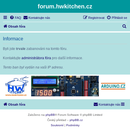
forum.hwkitchen.cz
FAQ
Kontaktujte nás
Registrovat
Přihlásit se
H
Obsah fóra
l
Informace
e
d
Byli jste
trvale
zabanováni na tomto fóru.
a
Kontaktujte
administrátora fóra
pro další informace.
t
Tento ban byl vydán na vaši IP adresu.
Obsah fóra
Kontaktujte nás
Založeno na
phpBB
® Forum Software © phpBB Limited
Český překlad –
phpBB.cz
Soukromí
|
Podmínky