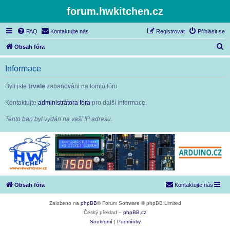
forum.hwkitchen.cz
FAQ
Kontaktujte nás
Registrovat
Přihlásit se
H
Obsah fóra
l
Informace
e
d
Byli jste
trvale
zabanováni na tomto fóru.
a
Kontaktujte
administrátora fóra
pro další informace.
t
Tento ban byl vydán na vaši IP adresu.
Obsah fóra
Kontaktujte nás
Založeno na
phpBB
® Forum Software © phpBB Limited
Český překlad –
phpBB.cz
Soukromí
|
Podmínky